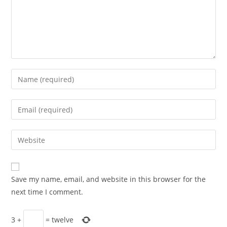
Enter
your
name
Enter
or
your
username
email
Enter
to
address
your
comment
to
website
comment
URL
Save my name, email, and website in this browser for the
(optional)
next time I comment.
3
+
=
twelve