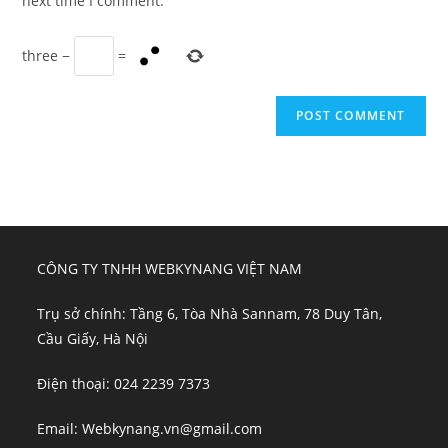
next time I comment.
three
−
=
CÔNG TY TNHH WEBKYNANG VIỆT NAM
Trụ sở chính: Tầng 6, Tòa Nhà Sannam, 78 Duy Tân,
Cầu Giấy, Hà Nội
Điện thoại: 024 2239 7373
Email: Webkynang.vn@gmail.com