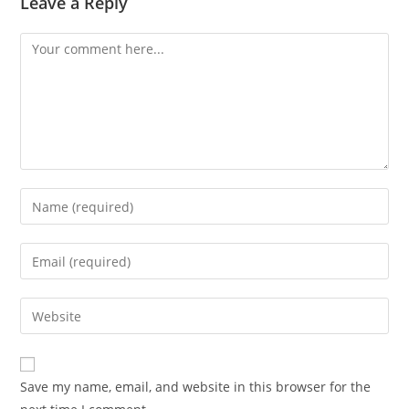
Leave a Reply
Comment
Enter
your
name
Enter
or
your
username
email
Enter
to
address
your
comment
to
website
comment
URL
Save my name, email, and website in this browser for the
(optional)