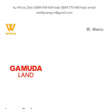
Skip
📞 Hỗ trợ, Zalo: 0389-978-430 hoặc 0869 770 968 hoặc email:
to
webkynang.vn@gmail.com
content
Menu