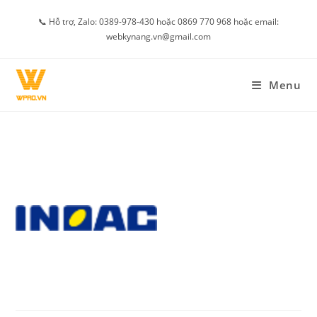
Skip
📞 Hỗ trợ, Zalo: 0389-978-430 hoặc 0869 770 968 hoặc email:
to
webkynang.vn@gmail.com
content
Menu