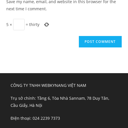
Save my name, email, and website in this browser for the
(optional)
next time I comment.
5
×
=
thirty
CÔNG TY TNHH WEBKYNANG VIỆT NAM
Trụ sở chính: Tầng 6, Tòa Nhà Sannam, 78 Duy Tân,
Cầu Giấy, Hà Nội
Điện thoại: 024 2239 7373