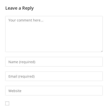
Leave a Reply
Comment
Enter
your
name
Enter
or
your
username
email
Enter
to
address
your
comment
to
website
comment
URL