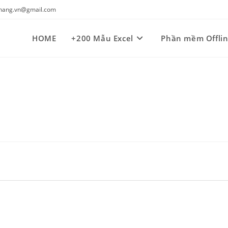
kynang.vn@gmail.com
HOME
+200 Mẫu Excel
Phần mềm Offli