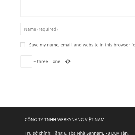
Enter
your
name
Save my name, email, and website in this browser f
or
username
−
three
=
one
to
comment
CÔNG TY TNHH WEBKYNANG VIỆT NAM
Trụ sở chính: Tầng 6, Tòa Nhà Sannam, 78 Duy Tân,