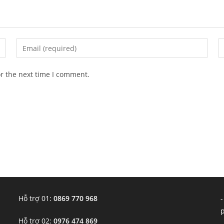
Enter
E
your
y
email
w
or the next time I comment.
address
U
to
(o
comment
Hỗ trợ 01:
0869 770 968
-
Hỗ trợ 02:
0976 474 869