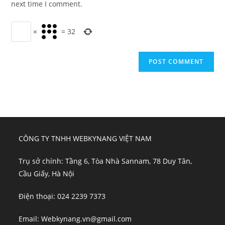
next time I comment.
×
=
32
CÔNG TY TNHH WEBKYNANG VIỆT NAM
Trụ sở chính: Tầng 6, Tòa Nhà Sannam, 78 Duy Tân,
Cầu Giấy, Hà Nội
Điện thoại: 024 2239 7373
Email: Webkynang.vn@gmail.com