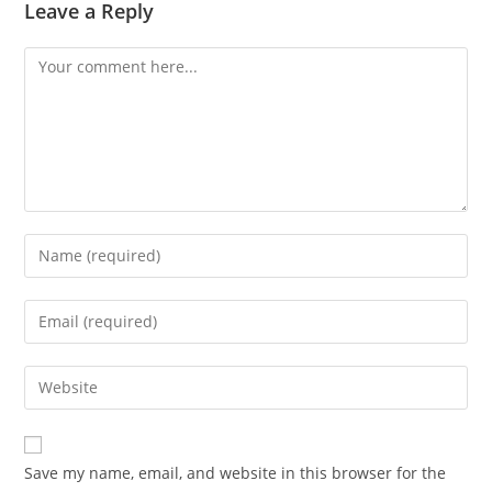
Leave a Reply
Comment
Enter
your
name
Enter
or
your
username
email
Enter
to
address
your
comment
to
website
comment
URL
Save my name, email, and website in this browser for the
(optional)