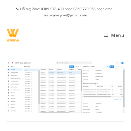
Skip
📞 Hỗ trợ, Zalo: 0389-978-430 hoặc 0869 770 968 hoặc email:
to
webkynang.vn@gmail.com
content
Menu