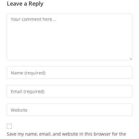
Leave a Reply
Comment
Enter
your
name
Enter
or
your
username
email
Enter
to
address
your
comment
to
website
comment
URL
Save my name, email, and website in this browser for the
(optional)