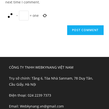
next time I comment.
−
=
one
CÔNG TY TNHH WEBKYNANG VIỆT NAM
Trụ sở chính: Tầng 6, Tòa Nhà Sannam, 78 Duy Tân,
Cầu Giấy, Hà Nội
Điện thoại: 024 2239 7373
Email: Webkynang.vn@gmail.com