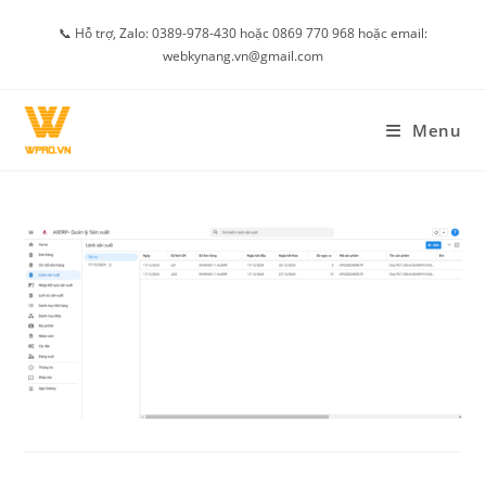
Skip
📞 Hỗ trợ, Zalo: 0389-978-430 hoặc 0869 770 968 hoặc email:
to
webkynang.vn@gmail.com
content
Menu