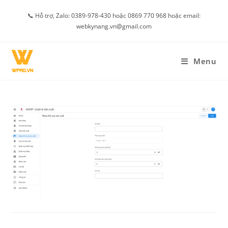
Skip
📞 Hỗ trợ, Zalo: 0389-978-430 hoặc 0869 770 968 hoặc email:
to
webkynang.vn@gmail.com
content
Menu