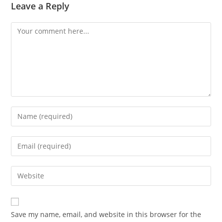
Leave a Reply
Comment
Enter
your
name
Enter
or
your
username
email
Enter
to
address
your
comment
to
website
comment
URL
Save my name, email, and website in this browser for the
(optional)