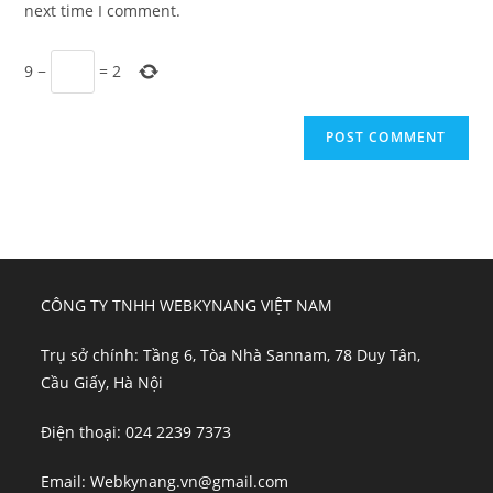
next time I comment.
9
−
=
2
CÔNG TY TNHH WEBKYNANG VIỆT NAM
Trụ sở chính: Tầng 6, Tòa Nhà Sannam, 78 Duy Tân,
Cầu Giấy, Hà Nội
Điện thoại: 024 2239 7373
Email: Webkynang.vn@gmail.com