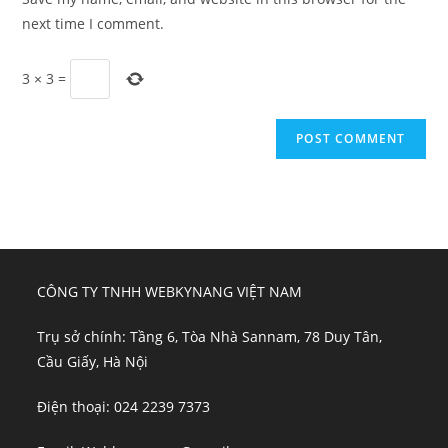
(optional)
next time I comment.
3
×
3
=
CÔNG TY TNHH WEBKYNANG VIỆT NAM
Trụ sở chính: Tầng 6, Tòa Nhà Sannam, 78 Duy Tân,
Cầu Giấy, Hà Nội
Điện thoại: 024 2239 7373