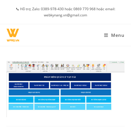
Skip
📞 Hỗ trợ, Zalo: 0389-978-430 hoặc 0869 770 968 hoặc email:
to
webkynang.vn@gmail.com
content
Menu