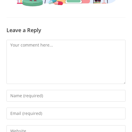
Leave a Reply
Comment
Enter
your
name
Enter
or
your
username
email
Enter
to