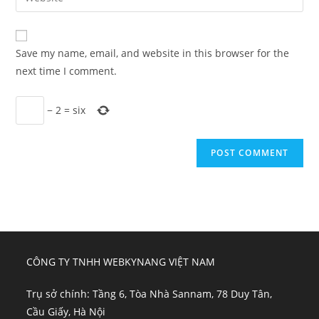
address
your
comment
to
website
comment
URL
Save my name, email, and website in this browser for the
(optional)
next time I comment.
−
2
=
six
CÔNG TY TNHH WEBKYNANG VIỆT NAM
Trụ sở chính: Tầng 6, Tòa Nhà Sannam, 78 Duy Tân,
Cầu Giấy, Hà Nội