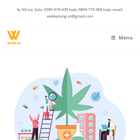
Skip
📞 Hỗ trợ, Zalo: 0389-978-430 hoặc 0869 770 968 hoặc email:
to
webkynang.vn@gmail.com
content
Menu