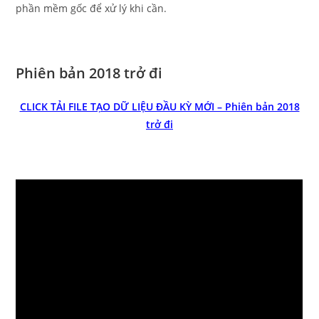
phần mềm gốc để xử lý khi cần.
Phiên bản 2018 trở đi
CLICK TẢI FILE TẠO DỮ LIỆU ĐẦU KỲ MỚI – Phiên bản 2018
trở đi