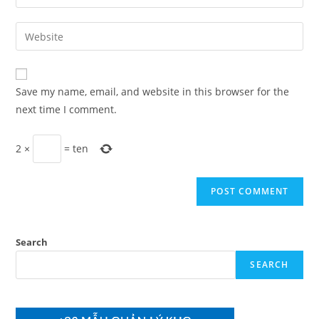
your
username
email
Enter
to
address
your
comment
to
website
comment
URL
Save my name, email, and website in this browser for the
(optional)
next time I comment.
2
×
=
ten
Search
SEARCH