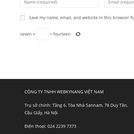
Save my name, email, and website in this browser f
seven
×
=
fourteen
CÔNG TY TNHH WEBKYNANG VIỆT NAM
Trụ sở chính: Tầng 6, Tòa Nhà Sannam, 78 Duy Tân,
Cầu Giấy, Hà Nội
Điện thoại: 024 2239 7373