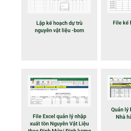
File kế
Lập kế hoạch dự trù
nguyên vật liệu -bom
Quản lý 
File Excel quản lý nhập
Nhà h
xuất tồn Nguyên Vật Liệu
theo Định Mức/ Định lượng