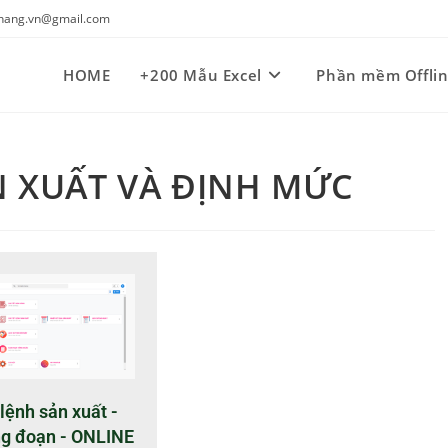
kynang.vn@gmail.com
HOME
+200 Mẫu Excel
Phần mềm Offli
N XUẤT VÀ ĐỊNH MỨC
lệnh sản xuất -
ng đoạn - ONLINE