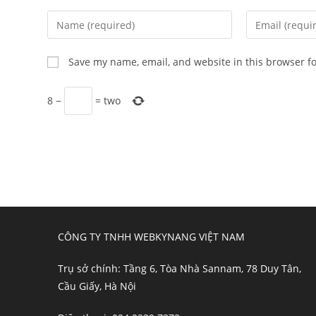
Enter
Enter
your
your
name
email
Save my name, email, and website in this browser f
or
address
username
to
8
−
=
two
to
comment
comment
CÔNG TY TNHH WEBKYNANG VIỆT NAM
Trụ sở chính: Tầng 6, Tòa Nhà Sannam, 78 Duy Tân,
Cầu Giấy, Hà Nội