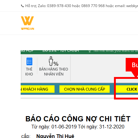
Skip
📞 Hỗ trợ, Zalo: 0389-978-430 hoặc 0869 770 968 hoặc email: web
to
content