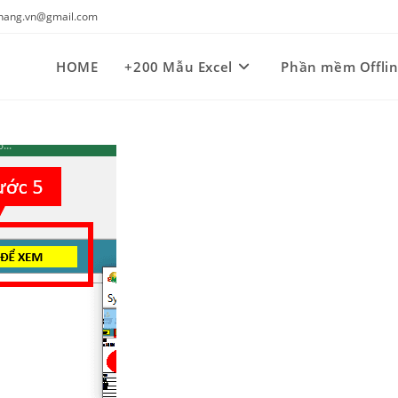
kynang.vn@gmail.com
HOME
+200 Mẫu Excel
Phần mềm Offli