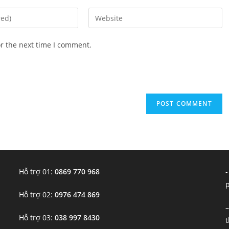
Enter
your
website
or the next time I comment.
URL
(optional)
Hỗ trợ 01:
0869 770 968
-
Hỗ trợ 02:
0976 474 869
–
Hỗ trợ 03:
038 997 8430
t