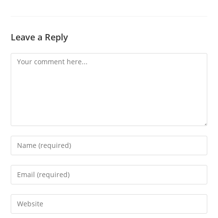
Leave a Reply
Comment
Enter
your
name
Enter
or
your
username
email
Enter
to
address
your
comment