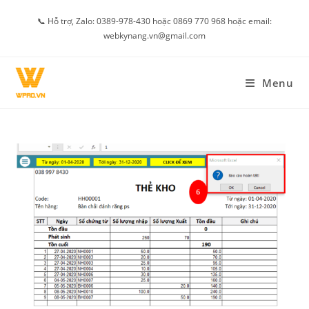
Skip
📞 Hỗ trợ, Zalo: 0389-978-430 hoặc 0869 770 968 hoặc email:
to
webkynang.vn@gmail.com
content
Menu