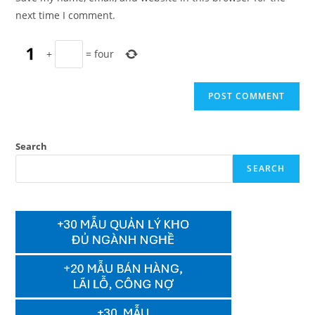
(optional)
next time I comment.
+
=
four
Search
SEARCH