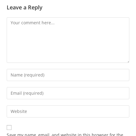
Leave a Reply
Comment
Enter
your
name
Enter
or
your
username
email
Enter
to
address
your
comment
to
website
comment
URL
Save my name, email, and website in this browser for the