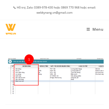
Skip
📞 Hỗ trợ, Zalo: 0389-978-430 hoặc 0869 770 968 hoặc email:
to
webkynang.vn@gmail.com
content
Menu