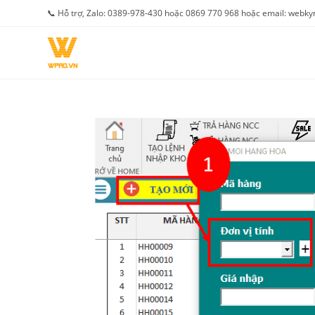
Skip
📞 Hỗ trợ, Zalo: 0389-978-430 hoặc 0869 770 968 hoặc email: web
to
content