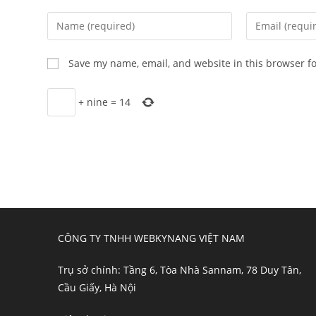
Enter
Enter
your
your
name
email
Save my name, email, and website in this browser f
or
address
username
to
+
nine
=
14
to
comment
comment
CÔNG TY TNHH WEBKYNANG VIỆT NAM
Trụ sở chính: Tầng 6, Tòa Nhà Sannam, 78 Duy Tân,
Cầu Giấy, Hà Nội