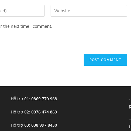
Enter
your
website
or the next time I comment.
URL
(optional)
Hỗ trợ 01:
0869 770 968
-
Hỗ trợ 02:
0976 474 869
–
Hỗ trợ 03:
038 997 8430
t