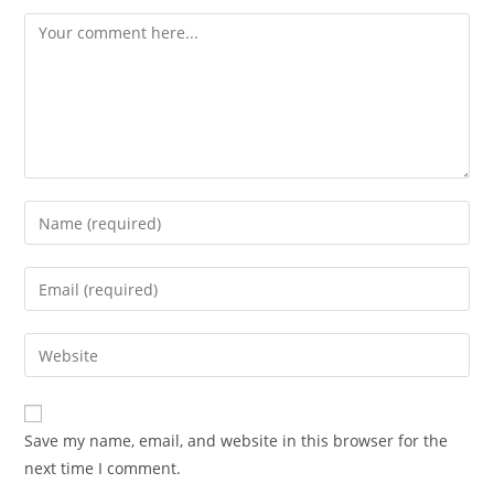
Comment
Enter
your
name
Enter
or
your
username
email
Enter
to
address
your
comment
to
website
comment
URL
Save my name, email, and website in this browser for the
(optional)
next time I comment.