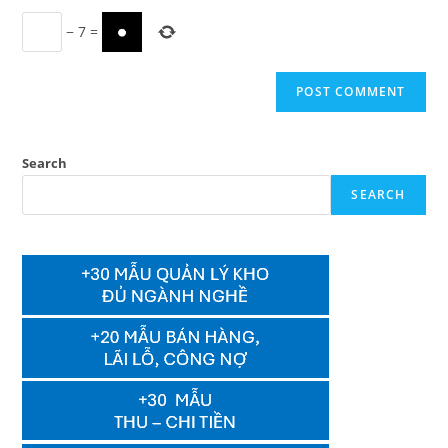
−
7
=
Search
SEARCH