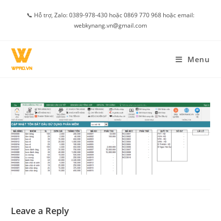
Skip
📞 Hỗ trợ, Zalo: 0389-978-430 hoặc 0869 770 968 hoặc email:
to
webkynang.vn@gmail.com
content
Menu
Leave a Reply