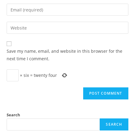
name
Enter
or
your
username
email
Enter
to
address
your
comment
to
website
comment
URL
Save my name, email, and website in this browser for the
(optional)
next time I comment.
×
six
=
twenty four
Search
SEARCH