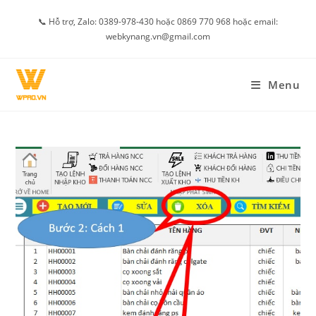
Skip
📞 Hỗ trợ, Zalo: 0389-978-430 hoặc 0869 770 968 hoặc email:
to
webkynang.vn@gmail.com
content
Menu