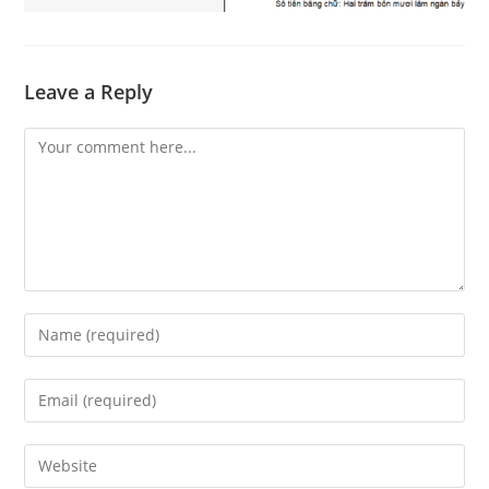
Leave a Reply
Comment
Enter
your
name
Enter
or
your
username
email
Enter
to
address
your