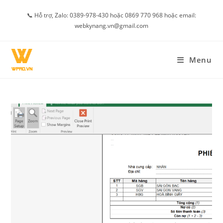
Skip
📞 Hỗ trợ, Zalo: 0389-978-430 hoặc 0869 770 968 hoặc email:
to
webkynang.vn@gmail.com
content
Menu