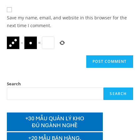
comment
to
website
comment
URL
Save my name, email, and website in this browser for the
(optional)
next time I comment.
−
=
Search
SEARCH