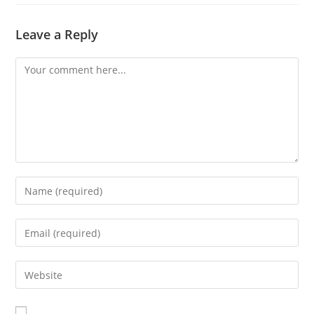
Leave a Reply
Comment
Enter
your
name
Enter
or
your
username
email
Enter
to
address
your
comment
to
website