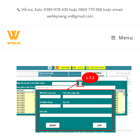
Skip
📞 Hỗ trợ, Zalo: 0389-978-430 hoặc 0869 770 968 hoặc email:
to
webkynang.vn@gmail.com
content
Menu