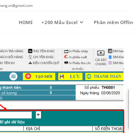
kynang.vn@gmail.com
HOME
+200 Mẫu Excel
Phần mềm Offli