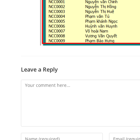
Leave a Reply
Comment
Enter
Enter