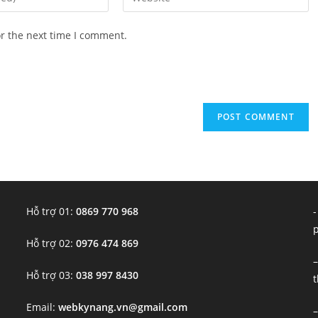
your
website
or the next time I comment.
URL
(optional)
Hỗ trợ 01:
0869 770 968
-
Hỗ trợ 02:
0976 474 869
–
Hỗ trợ 03:
038 997 8430
t
Email:
webkynang.vn@gmail.com
–