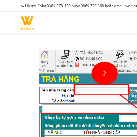
Skip
📞 Hỗ trợ, Zalo: 0389-978-430 hoặc 0869 770 968 hoặc email: web
to
content