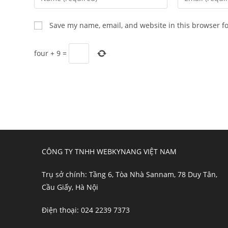
your
your
name
email
Save my name, email, and website in this browser f
or
address
username
to
four
+
9
=
to
comment
comment
CÔNG TY TNHH WEBKYNANG VIỆT NAM
Trụ sở chính: Tầng 6, Tòa Nhà Sannam, 78 Duy Tân,
Cầu Giấy, Hà Nội
Điện thoại: 024 2239 7373