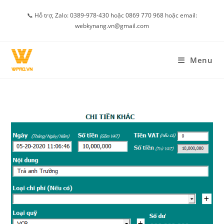
Skip
📞 Hỗ trợ, Zalo: 0389-978-430 hoặc 0869 770 968 hoặc email:
to
webkynang.vn@gmail.com
content
Menu