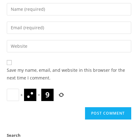
Enter
your
name
Enter
or
your
username
email
Enter
to
address
your
comment
to
website
comment
URL
Save my name, email, and website in this browser for the
(optional)
next time I comment.
+
=
Search