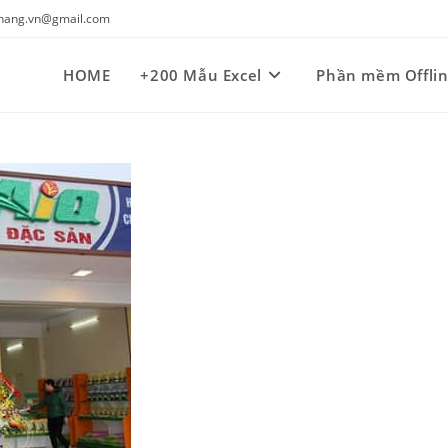
kynang.vn@gmail.com
HOME
+200 Mẫu Excel
Phần mềm Offli