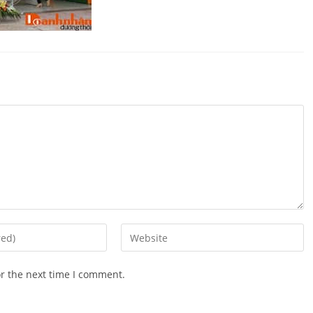
Enter
your
website
or the next time I comment.
URL
(optional)