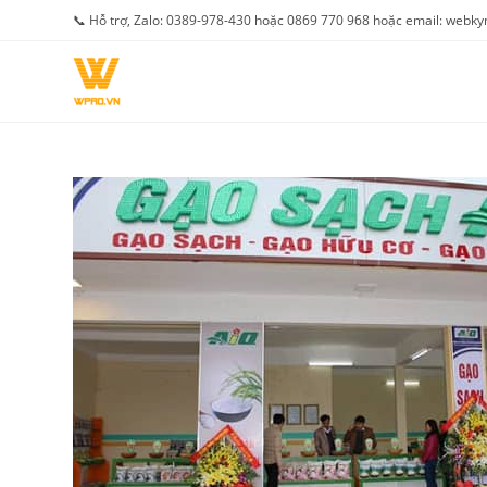
Skip
📞 Hỗ trợ, Zalo: 0389-978-430 hoặc 0869 770 968 hoặc email: web
to
content