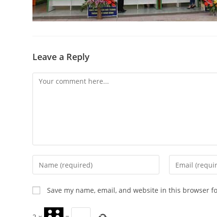
Leave a Reply
Comment
Enter
Enter
your
your
name
email
Save my name, email, and website in this browser f
or
address
username
to
2
×
=