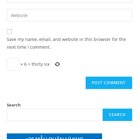
your
username
email
Enter
to
address
your
comment
to
website
comment
URL
Save my name, email, and website in this browser for the
(optional)
next time I comment.
×
6
=
thirty six
Search
SEARCH