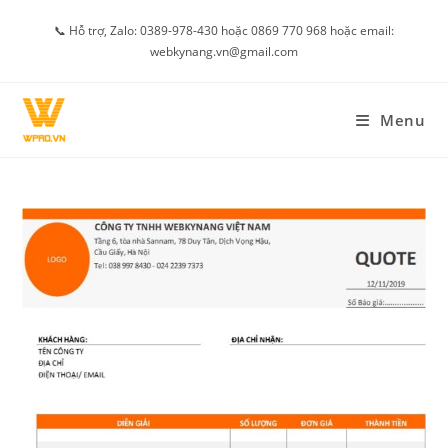
Skip
📞 Hỗ trợ, Zalo: 0389-978-430 hoặc 0869 770 968 hoặc email:
to
webkynang.vn@gmail.com
content
Menu