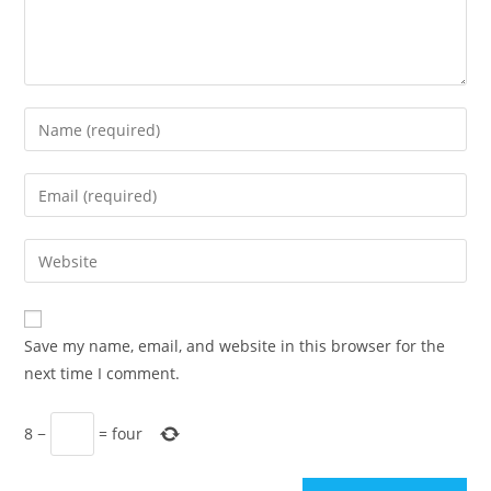
Enter
your
name
Enter
or
your
username
email
Enter
to
address
your
comment
to
website
comment
URL
Save my name, email, and website in this browser for the
(optional)
next time I comment.
8
−
=
four