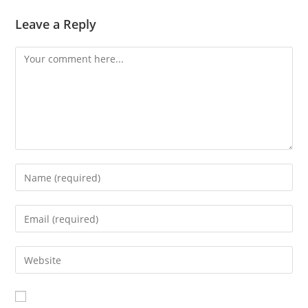
Leave a Reply
Comment
Enter
your
name
Enter
or
your
username
email
Enter
to
address
your
comment
to
website
comment
URL