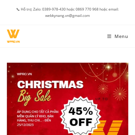
Skip
📞 Hỗ trợ, Zalo: 0389-978-430 hoặc 0869 770 968 hoặc email:
to
webkynang.vn@gmail.com
content
Menu