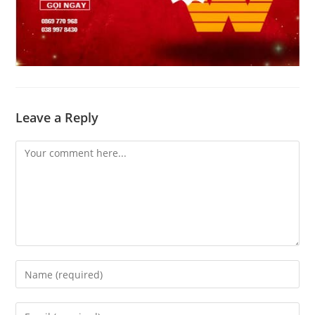
Leave a Reply
Comment
Enter
your
name
Enter