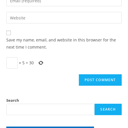
or
your
username
email
Enter
to
address
your
comment
to
website
comment
URL
Save my name, email, and website in this browser for the
(optional)
next time I comment.
×
5
=
30
Search
SEARCH