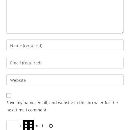
Enter
your
name
Enter
or
your
username
email
Enter
to
address
your
comment
to
website
comment
URL
Save my name, email, and website in this browser for the
(optional)
next time I comment.
+
=
11