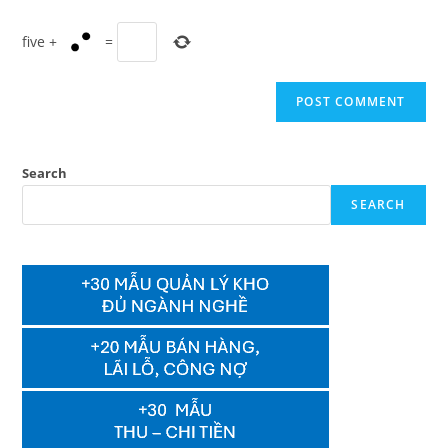
five
+
=
Search
SEARCH