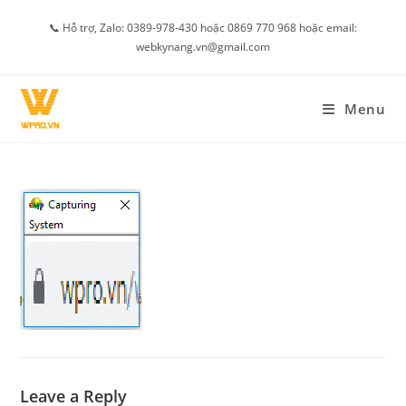
Skip
📞 Hỗ trợ, Zalo: 0389-978-430 hoặc 0869 770 968 hoặc email:
to
webkynang.vn@gmail.com
content
Menu
Leave a Reply