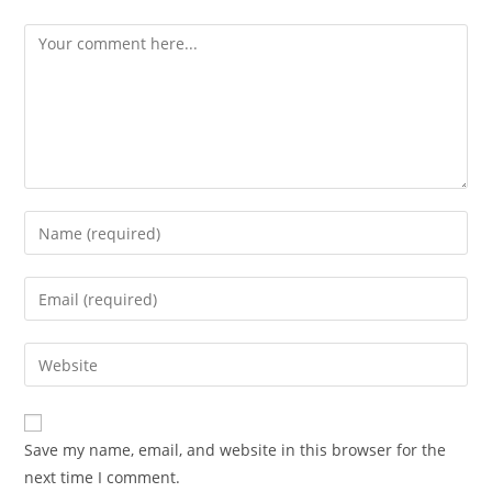
Comment
Enter
your
name
Enter
or
your
username
email
Enter
to
address
your
comment
to
website
comment
URL
Save my name, email, and website in this browser for the
(optional)
next time I comment.