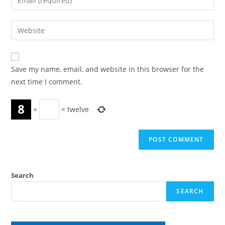
or
your
username
email
Enter
to
address
your
comment
to
website
comment
URL
Save my name, email, and website in this browser for the
(optional)
next time I comment.
+
=
twelve
Search
SEARCH