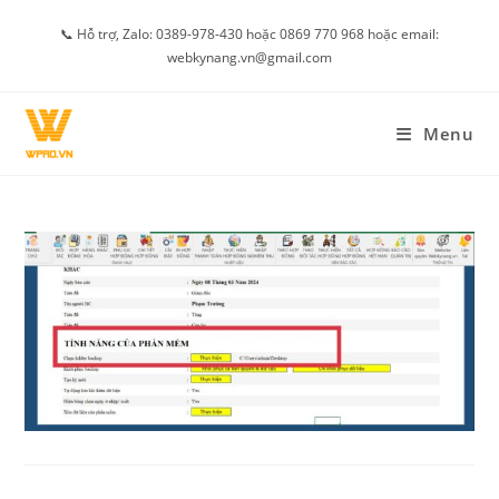
Skip
📞 Hỗ trợ, Zalo: 0389-978-430 hoặc 0869 770 968 hoặc email:
to
webkynang.vn@gmail.com
content
Menu