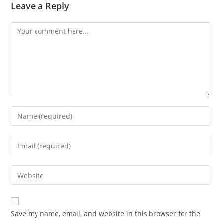
Leave a Reply
Comment
Enter
your
name
Enter
or
your
username
email
Enter
to
address
your
comment
to
website
comment
URL
Save my name, email, and website in this browser for the
(optional)