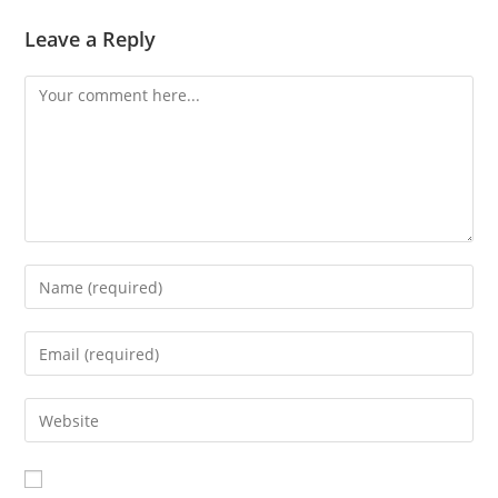
Leave a Reply
Comment
Enter
your
name
Enter
or
your
username
email
Enter
to
address
your
comment
to
website
comment
URL