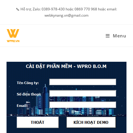
Skip
📞 Hỗ trợ, Zalo: 0389-978-430 hoặc 0869 770 968 hoặc email:
to
webkynang.vn@gmail.com
content
Menu