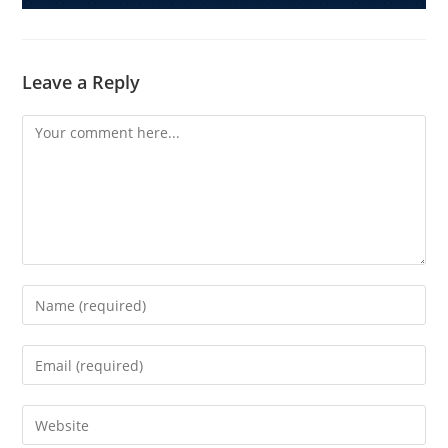
Leave a Reply
Comment
Enter
your
name
Enter
or
your
username
email
Enter
to
address
your
comment