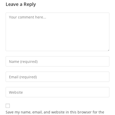
Leave a Reply
Comment
Enter
your
name
Enter
or
your
username
email
Enter
to
address
your
comment
to
website
comment
URL
Save my name, email, and website in this browser for the