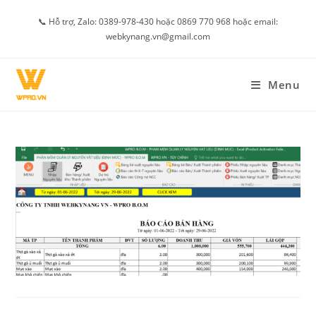
Skip
📞 Hỗ trợ, Zalo: 0389-978-430 hoặc 0869 770 968 hoặc email:
to
webkynang.vn@gmail.com
content
Menu