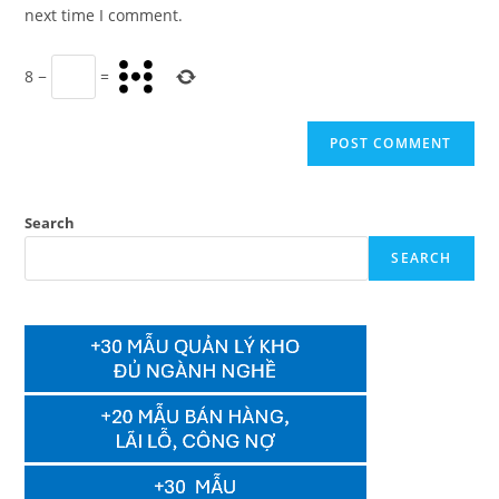
(optional)
next time I comment.
8
−
=
Search
SEARCH