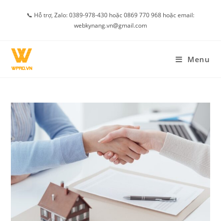
Skip
📞 Hỗ trợ, Zalo: 0389-978-430 hoặc 0869 770 968 hoặc email:
to
webkynang.vn@gmail.com
content
Menu