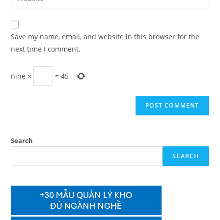
address
your
comment
to
website
comment
URL
Save my name, email, and website in this browser for the
(optional)
next time I comment.
nine
×
=
45
Search
SEARCH