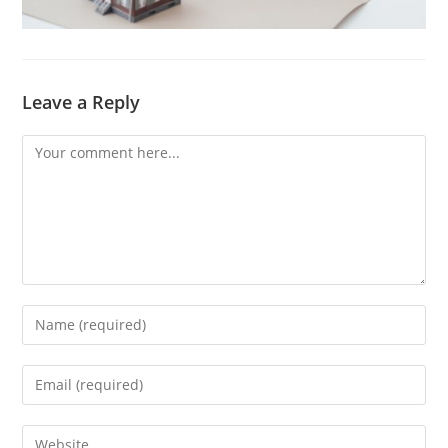
Leave a Reply
Comment
Enter
your
name
Enter
or
your
username
email
Enter
to