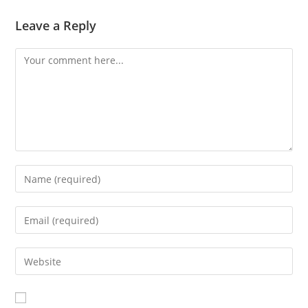
Leave a Reply
Comment
Enter
your
name
Enter
or
your
username
email
Enter
to
address
your
comment
to
website
comment
URL