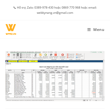
Skip
📞 Hỗ trợ, Zalo: 0389-978-430 hoặc 0869 770 968 hoặc email:
to
webkynang.vn@gmail.com
content
Menu