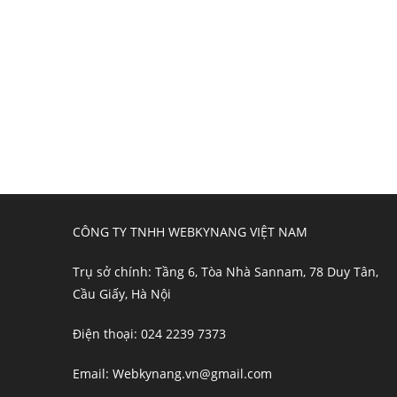
CÔNG TY TNHH WEBKYNANG VIỆT NAM
Trụ sở chính: Tầng 6, Tòa Nhà Sannam, 78 Duy Tân,
Cầu Giấy, Hà Nội
Điện thoại: 024 2239 7373
Email: Webkynang.vn@gmail.com