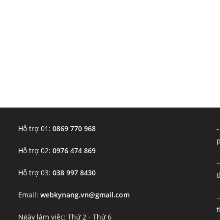
Hỗ trợ 01:
0869 770 968
-
Hỗ trợ 02:
0976 474 869
–
Hỗ trợ 03:
038 997 8430
t
Email:
webkynang.vn@gmail.com
–
t
Ngày làm việc: Thứ 2 - Thứ 6