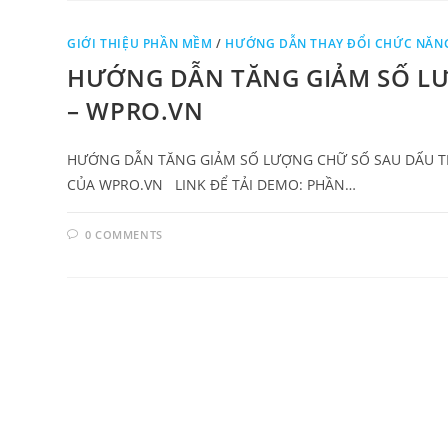
GIỚI THIỆU PHẦN MỀM
/
HƯỚNG DẪN THAY ĐỔI CHỨC NĂN
HƯỚNG DẪN TĂNG GIẢM SỐ LƯ
– WPRO.VN
HƯỚNG DẪN TĂNG GIẢM SỐ LƯỢNG CHỮ SỐ SAU DẤU TH
CỦA WPRO.VN LINK ĐỂ TẢI DEMO: PHẦN…
0 COMMENTS