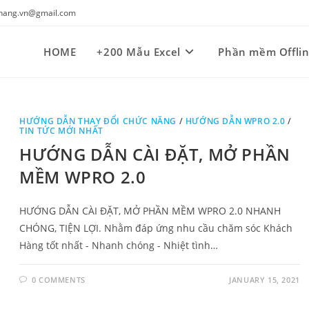
kynang.vn@gmail.com
HOME
+200 Mẫu Excel
Phần mềm Offli
HƯỚNG DẪN THAY ĐỔI CHỨC NĂNG
/
HƯỚNG DẪN WPRO 2.0
/
TIN TỨC MỚI NHẤT
HƯỚNG DẪN CÀI ĐẶT, MỞ PHẦN
MỀM WPRO 2.0
HƯỚNG DẪN CÀI ĐẶT, MỞ PHẦN MỀM WPRO 2.0 NHANH
CHÓNG, TIỆN LỢI. Nhằm đáp ứng nhu cầu chăm sóc Khách
Hàng tốt nhất - Nhanh chóng - Nhiệt tình…
0 COMMENTS
JANUARY 15, 2021