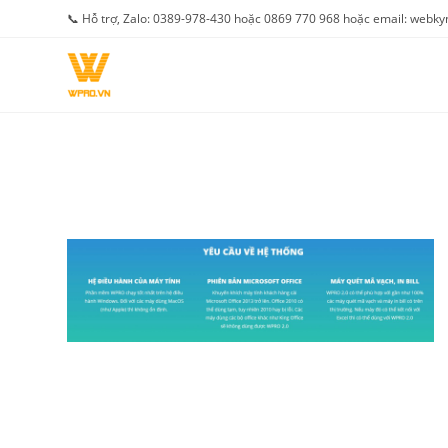
Skip
📞 Hỗ trợ, Zalo: 0389-978-430 hoặc 0869 770 968 hoặc email: web
to
content