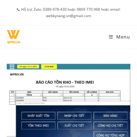
Skip
📞 Hỗ trợ, Zalo: 0389-978-430 hoặc 0869 770 968 hoặc email:
to
webkynang.vn@gmail.com
content
Menu