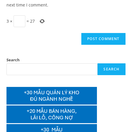
(optional)
next time I comment.
3
×
=
27
Search
SEARCH