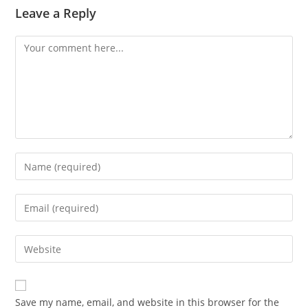
Leave a Reply
Comment
Enter
your
name
Enter
or
your
username
email
Enter
to
address
your
comment
to
website
comment
URL
Save my name, email, and website in this browser for the