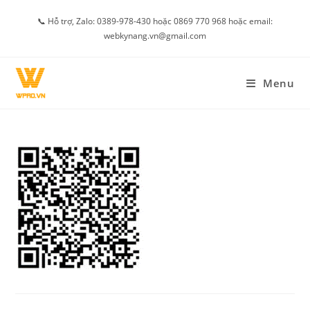
Skip
📞 Hỗ trợ, Zalo: 0389-978-430 hoặc 0869 770 968 hoặc email:
to
webkynang.vn@gmail.com
content
Menu