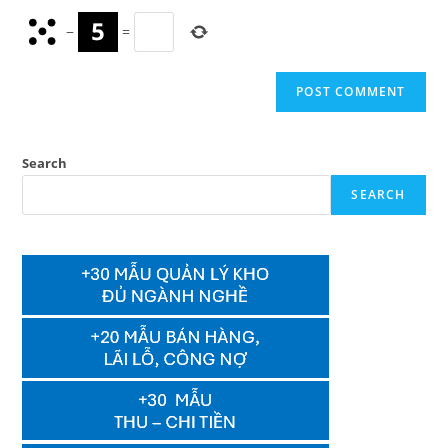
−
=
Search
SEARCH