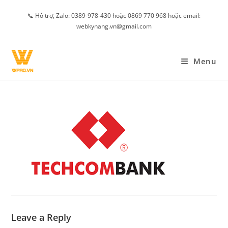
Skip
📞 Hỗ trợ, Zalo: 0389-978-430 hoặc 0869 770 968 hoặc email:
to
webkynang.vn@gmail.com
content
Menu
Leave a Reply