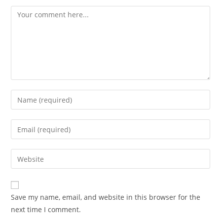
Comment
Enter
your
name
Enter
or
your
username
email
Enter
to
address
your
comment
to
website
comment
URL
Save my name, email, and website in this browser for the
(optional)
next time I comment.