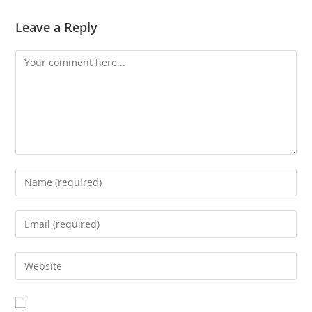
Leave a Reply
Comment
Enter
your
name
Enter
or
your
username
email
Enter
to
address
your
comment
to
website
comment