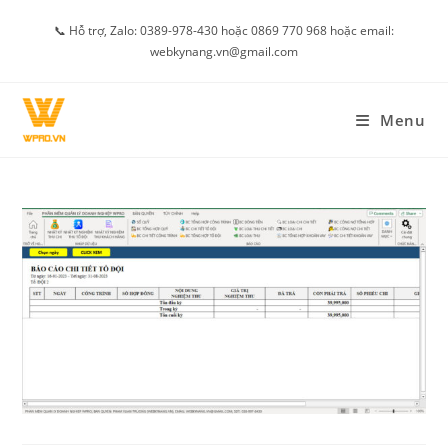
Skip
📞 Hỗ trợ, Zalo: 0389-978-430 hoặc 0869 770 968 hoặc email:
to
webkynang.vn@gmail.com
content
Menu