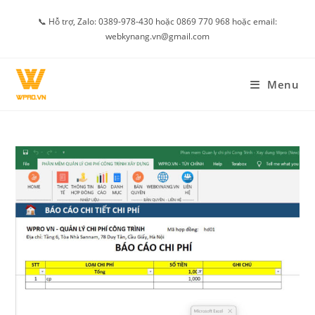
Skip
📞 Hỗ trợ, Zalo: 0389-978-430 hoặc 0869 770 968 hoặc email:
to
webkynang.vn@gmail.com
content
Menu