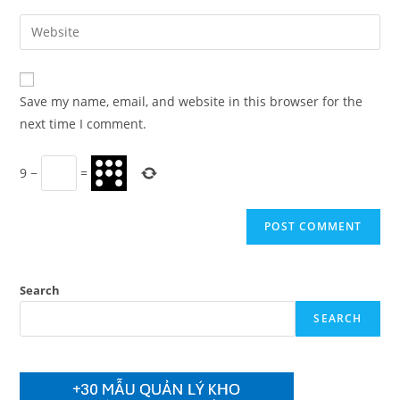
username
email
Enter
to
address
your
comment
to
website
comment
URL
Save my name, email, and website in this browser for the
(optional)
next time I comment.
9
−
=
Search
SEARCH