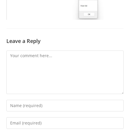
Leave a Reply
Comment
Enter
your
name
Enter
or
your