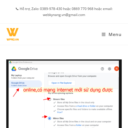
Skip
📞 Hỗ trợ, Zalo: 0389-978-430 hoặc 0869 770 968 hoặc email:
to
webkynang.vn@gmail.com
content
Menu