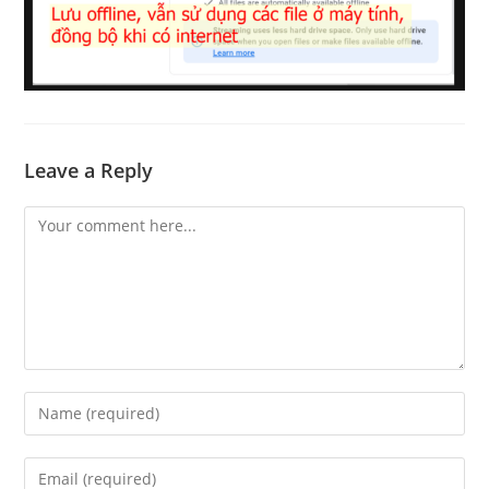
Leave a Reply
Comment
Enter
your
name
Enter
or