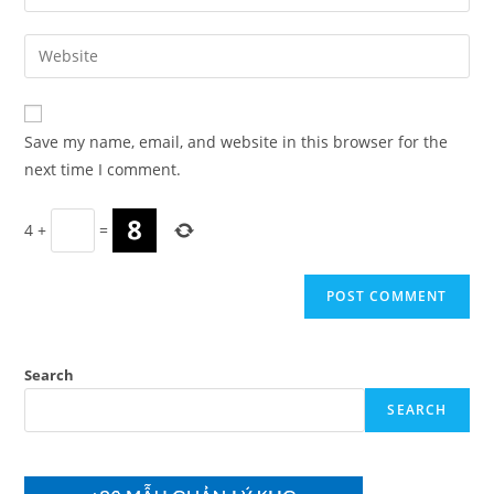
your
username
email
Enter
to
address
your
comment
to
website
comment
URL
Save my name, email, and website in this browser for the
(optional)
next time I comment.
4
+
=
Search
SEARCH