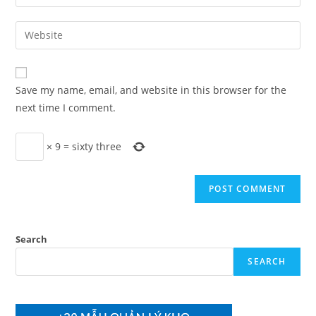
your
username
email
Enter
to
address
your
comment
to
website
comment
URL
Save my name, email, and website in this browser for the
(optional)
next time I comment.
×
9
=
sixty three
Search
SEARCH