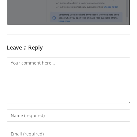
Leave a Reply
Comment
Enter
your
name
Enter
or