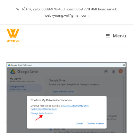
Skip
📞 Hỗ trợ, Zalo: 0389-978-430 hoặc 0869 770 968 hoặc email:
to
webkynang.vn@gmail.com
content
Menu