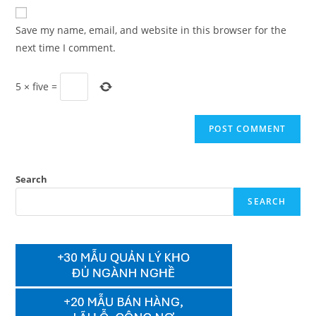
website
comment
URL
Save my name, email, and website in this browser for the
(optional)
next time I comment.
5
×
five
=
Search
SEARCH