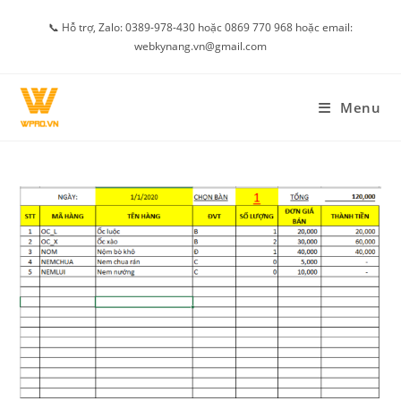
Skip
📞 Hỗ trợ, Zalo: 0389-978-430 hoặc 0869 770 968 hoặc email:
to
webkynang.vn@gmail.com
content
Menu