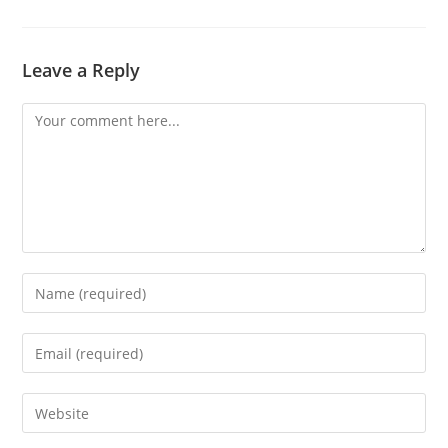
Leave a Reply
Comment
Enter
your
name
Enter
or
your
username
email
Enter
to
address
your
comment
to