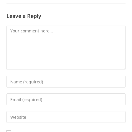
Leave a Reply
Comment
Enter
your
name
Enter
or
your
username
email
Enter
to
address
your
comment
to
website