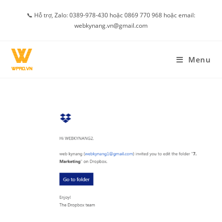
Skip
📞 Hỗ trợ, Zalo: 0389-978-430 hoặc 0869 770 968 hoặc email:
to
webkynang.vn@gmail.com
content
Menu