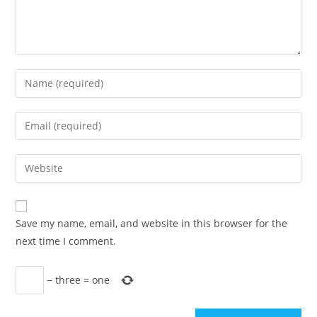
Enter
your
name
Enter
or
your
username
email
Enter
to
address
your
comment
to
website
comment
URL
Save my name, email, and website in this browser for the
(optional)
next time I comment.
−
three
=
one