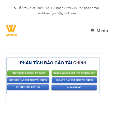
Skip
📞 Hỗ trợ, Zalo: 0389-978-430 hoặc 0869 770 968 hoặc email:
to
webkynang.vn@gmail.com
content
Menu