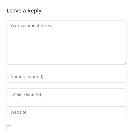
Leave a Reply
Comment
Enter
your
name
Enter
or
your
username
email
Enter
to
address
your
comment
to
website
comment
URL