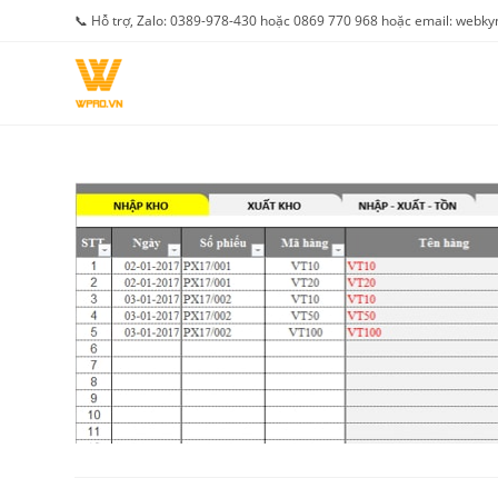
Skip
📞 Hỗ trợ, Zalo: 0389-978-430 hoặc 0869 770 968 hoặc email: web
to
content