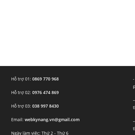
Hỗ trợ 01:
0869 770 968
-
Hỗ trợ 02:
0976 474 869
–
Hỗ trợ 03:
038 997 8430
t
Email:
webkynang.vn@gmail.com
–
t
Ngày làm việc: Thứ 2 - Thứ 6