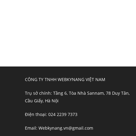
CÔNG TY TNHH WEBKYNANG VIỆT NAM
Trụ sở chính: Tầng 6, Tòa Nhà Sannam, 78 Duy Tân,
Cầu Giấy, Hà Nội
Điện thoại: 024 2239 7373
Email: Webkynang.vn@gmail.com