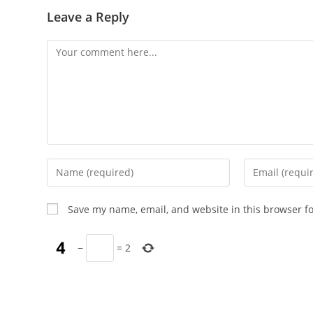
Leave a Reply
Comment
Enter
Enter
your
your
name
email
Save my name, email, and website in this browser f
or
address
username
to
−
=
2
to
comment
comment