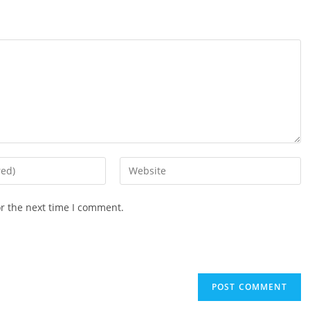
Enter
your
website
or the next time I comment.
URL
(optional)