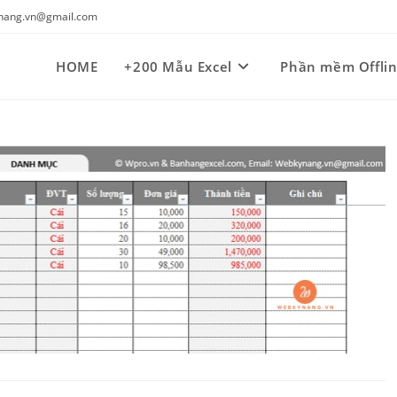
kynang.vn@gmail.com
HOME
+200 Mẫu Excel
Phần mềm Offli