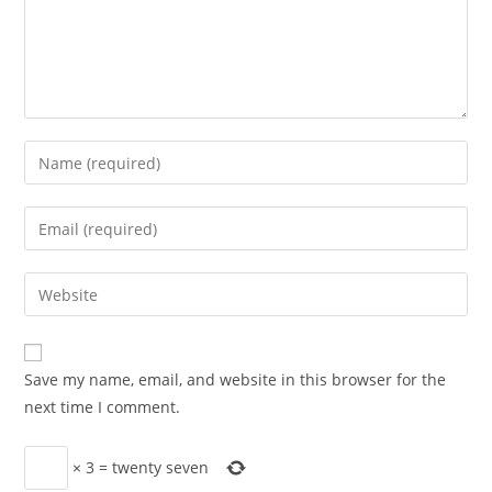
Enter
your
name
Enter
or
your
username
email
Enter
to
address
your
comment
to
website
comment
URL
Save my name, email, and website in this browser for the
(optional)
next time I comment.
×
3
=
twenty seven