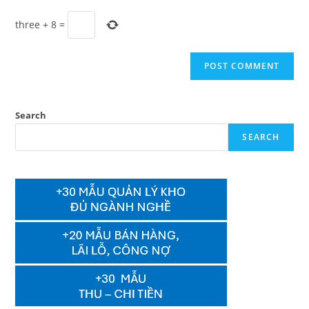
three
+
8
=
Search
SEARCH