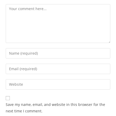
Comment
Enter
your
name
Enter
or
your
username
email
Enter
to
address
your
comment
to
website
comment
URL
Save my name, email, and website in this browser for the
(optional)
next time I comment.