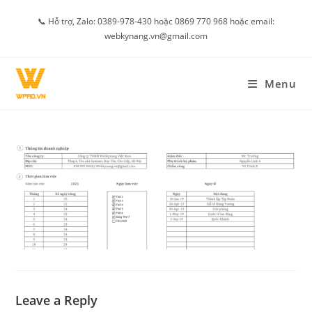
Skip
📞 Hỗ trợ, Zalo: 0389-978-430 hoặc 0869 770 968 hoặc email:
to
webkynang.vn@gmail.com
content
Menu
Leave a Reply